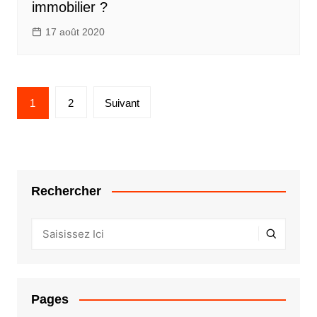
immobilier ?
17 août 2020
Pagination
1
2
Suivant
des
publications
Rechercher
Pages