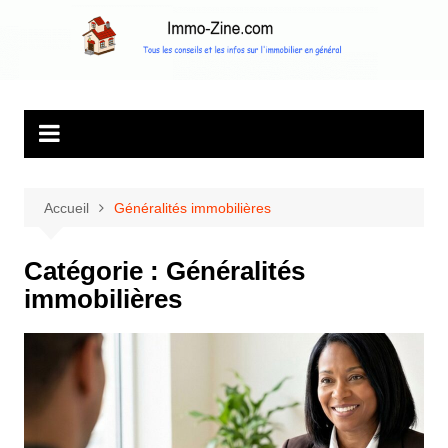
Aller
au
Immo Zine, le
Tous les conseils et les infos sur l'immobilier en général
contenu
magazine
d'information sur
l'immobilier
Accueil
Généralités immobilières
Catégorie :
Généralités
immobilières