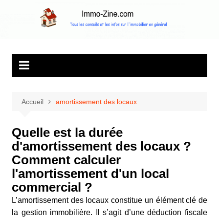
Aller
au
Immo Zine, le
Tous les conseils et les infos sur l'immobilier en général
contenu
magazine
d'information sur
l'immobilier
Accueil
amortissement des locaux
Quelle est la durée
d'amortissement des locaux ?
Comment calculer
l'amortissement d'un local
commercial ?
L’amortissement des locaux constitue un élément clé de
la gestion immobilière. Il s’agit d’une déduction fiscale