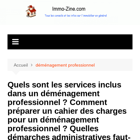
Aller
au
Immo Zine, le
Tous les conseils et les infos sur l'immobilier en général
contenu
magazine
d'information sur
l'immobilier
Accueil
déménagement professionnel
Quels sont les services inclus
dans un déménagement
professionnel ? Comment
préparer un cahier des charges
pour un déménagement
professionnel ? Quelles
démarches administratives faut-