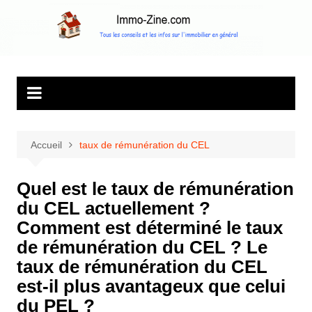
Aller
au
Immo Zine, le
Tous les conseils et les infos sur l'immobilier en général
contenu
magazine
d'information sur
l'immobilier
Accueil
taux de rémunération du CEL
Quel est le taux de rémunération
du CEL actuellement ?
Comment est déterminé le taux
de rémunération du CEL ? Le
taux de rémunération du CEL
est-il plus avantageux que celui
du PEL ?