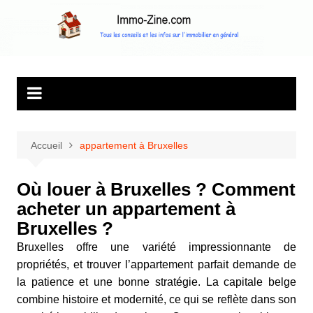
Aller
au
Immo Zine, le
Tous les conseils et les infos sur l'immobilier en général
contenu
magazine
d'information sur
l'immobilier
Accueil
appartement à Bruxelles
Où louer à Bruxelles ? Comment
acheter un appartement à
Bruxelles ?
Bruxelles offre une variété impressionnante de
propriétés, et trouver l’appartement parfait demande de
la patience et une bonne stratégie. La capitale belge
combine histoire et modernité, ce qui se reflète dans son