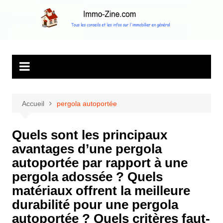
Aller
au
Immo Zine, le
Tous les conseils et les infos sur l'immobilier en général
contenu
magazine
d'information sur
l'immobilier
Accueil
pergola autoportée
Quels sont les principaux
avantages d’une pergola
autoportée par rapport à une
pergola adossée ? Quels
matériaux offrent la meilleure
durabilité pour une pergola
autoportée ? Quels critères faut-