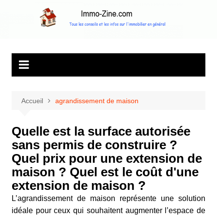
Aller
au
Immo Zine, le
Tous les conseils et les infos sur l'immobilier en général
contenu
magazine
d'information sur
l'immobilier
Accueil
agrandissement de maison
Quelle est la surface autorisée
sans permis de construire ?
Quel prix pour une extension de
maison ? Quel est le coût d'une
extension de maison ?
L’agrandissement de maison représente une solution
idéale pour ceux qui souhaitent augmenter l’espace de