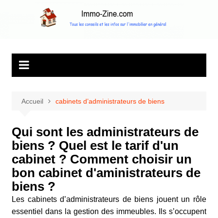
Aller
au
Immo Zine, le
Tous les conseils et les infos sur l'immobilier en général
contenu
magazine
d'information sur
l'immobilier
Accueil
cabinets d’administrateurs de biens
Qui sont les administrateurs de
biens ? Quel est le tarif d'un
cabinet ? Comment choisir un
bon cabinet d'aministrateurs de
biens ?
Les cabinets d’administrateurs de biens jouent un rôle
essentiel dans la gestion des immeubles. Ils s’occupent