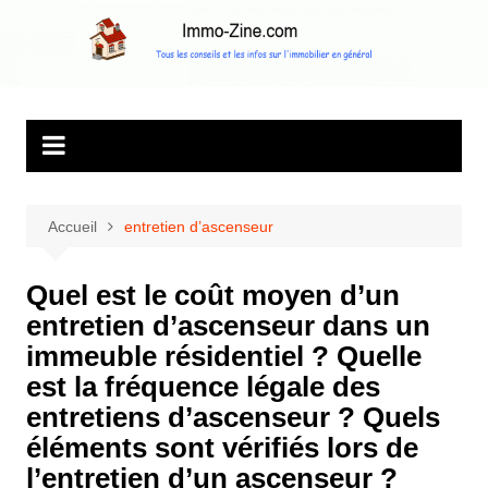
Aller
au
Immo Zine, le
Tous les conseils et les infos sur l'immobilier en général
contenu
magazine
d'information sur
l'immobilier
Accueil
entretien d’ascenseur
Quel est le coût moyen d’un
entretien d’ascenseur dans un
immeuble résidentiel ? Quelle
est la fréquence légale des
entretiens d’ascenseur ? Quels
éléments sont vérifiés lors de
l’entretien d’un ascenseur ?