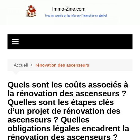
Aller
au
Immo Zine, le
Tous les conseils et les infos sur l'immobilier en général
contenu
magazine
d'information sur
l'immobilier
Accueil
rénovation des ascenseurs
Quels sont les coûts associés à
la rénovation des ascenseurs ?
Quelles sont les étapes clés
d’un projet de rénovation des
ascenseurs ? Quelles
obligations légales encadrent la
rénovation des ascenseurs ?