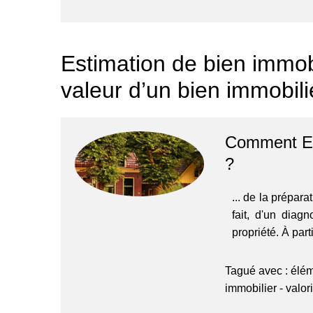
Estimation de bien immob
valeur d’un bien immobili
Comment Est
?
... de la prépara
fait, d'un diag
propriété. À part
Tagué avec :
élém
immobilier
-
valor