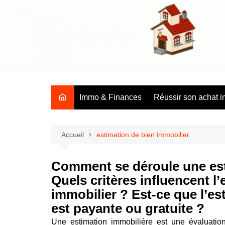
Aller
au
contenu
Tous les conseils et les infos sur l'immobilier en général
Immo & Finances
Réussir son achat i
Accueil
estimation de bien immobilier
Comment se déroule une est
Quels critères influencent l’
immobilier ? Est-ce que l’e
est payante ou gratuite ?
Une estimation immobilière est une évaluatio