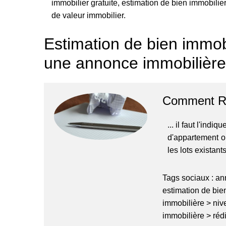
immobilier gratuite, estimation de bien immobilier
de valeur immobilier.
Estimation de bien immob
une annonce immobilière
Comment Ré
... il faut l'indi
d'appartement o
les lots existants
Tags sociaux :
an
estimation de bie
immobilière
>
niv
immobilière
>
réd