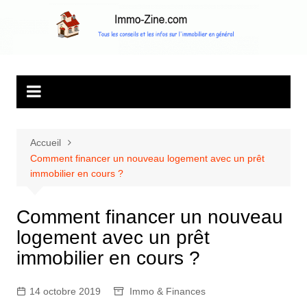
Aller
au
Immo Zine, le
Tous les conseils et les infos sur l'immobilier en général
contenu
magazine
d'information sur
l'immobilier
Accueil
Comment financer un nouveau logement avec un prêt
immobilier en cours ?
Comment financer un nouveau
logement avec un prêt
immobilier en cours ?
14 octobre 2019
Immo & Finances