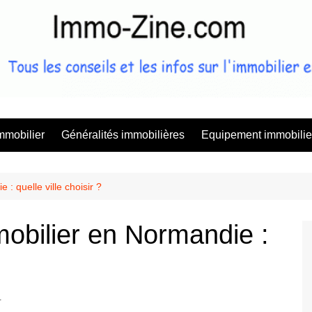
Immo Zine, 
mmobilier
Généralités immobilières
Equipement immobilie
: quelle ville choisir ?
mobilier en Normandie :
r