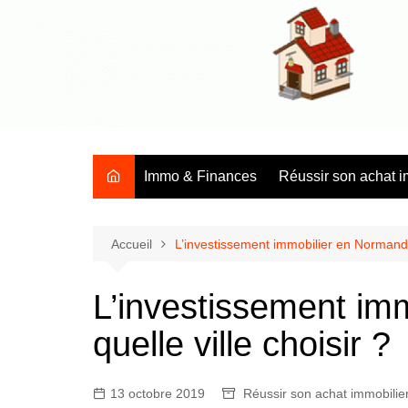
Aller
au
contenu
Tous les conseils et les infos sur l'immobilier en général
Immo & Finances
Réussir son achat i
Accueil
L’investissement immobilier en Normandie 
L’investissement im
quelle ville choisir ?
13 octobre 2019
Réussir son achat immobilie