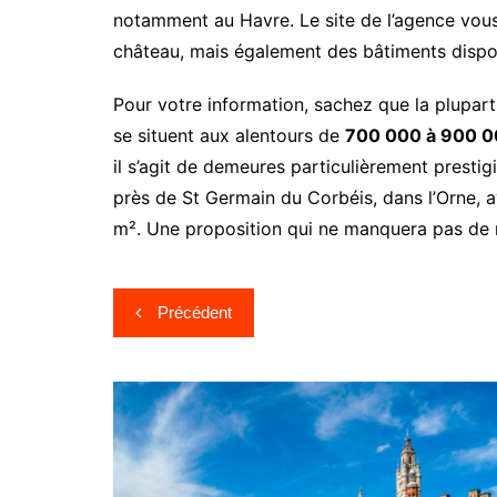
notamment au Havre. Le site de l’agence vous
château, mais également des bâtiments disp
Pour votre information, sachez que la plupar
se situent aux alentours de
700 000 à 900 0
il s’agit de demeures particulièrement presti
près de St Germain du Corbéis, dans l’Orne, 
m². Une proposition qui ne manquera pas de ret
Navigation
Précédent
de
l’article