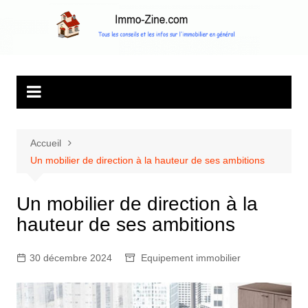
Aller
au
Immo Zine, le
Tous les conseils et les infos sur l'immobilier en général
contenu
magazine
d'information sur
l'immobilier
Accueil
Un mobilier de direction à la hauteur de ses ambitions
Un mobilier de direction à la
hauteur de ses ambitions
30 décembre 2024
Equipement immobilier