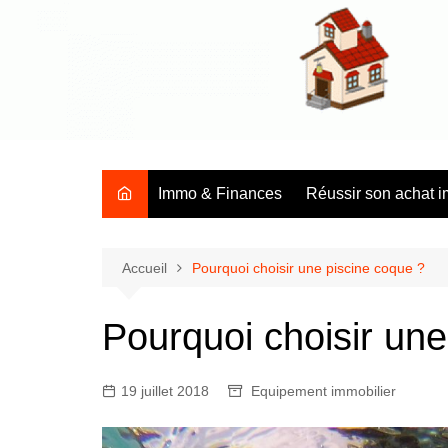
Aller
au
contenu
Tous les conseils et les infos sur l'immobilier en général
Immo & Finances
Réussir son achat i
Accueil
Pourquoi choisir une piscine coque ?
Pourquoi choisir une
19 juillet 2018
Equipement immobilier