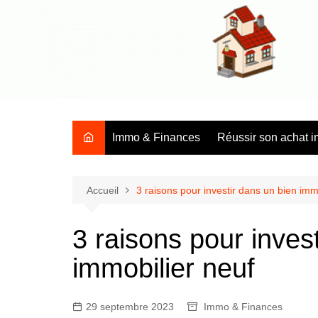
Aller
au
contenu
Tous les conseils et les infos sur l'immobilier en général
Immo & Finances
Réussir son achat i
Accueil
3 raisons pour investir dans un bien imm
3 raisons pour inves
immobilier neuf
29 septembre 2023
Immo & Finances