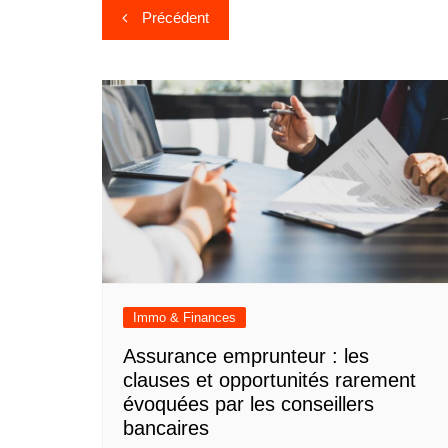
Navigation
Précédent
de
l’article
Immo & Finances
Assurance emprunteur : les
clauses et opportunités rarement
évoquées par les conseillers
bancaires