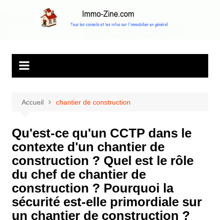
Aller
au
Immo Zine, le
Tous les conseils et les infos sur l'immobilier en général
contenu
magazine
d'information sur
l'immobilier
Accueil
chantier de construction
Qu'est-ce qu'un CCTP dans le
contexte d'un chantier de
construction ? Quel est le rôle
du chef de chantier de
construction ? Pourquoi la
sécurité est-elle primordiale sur
un chantier de construction ?