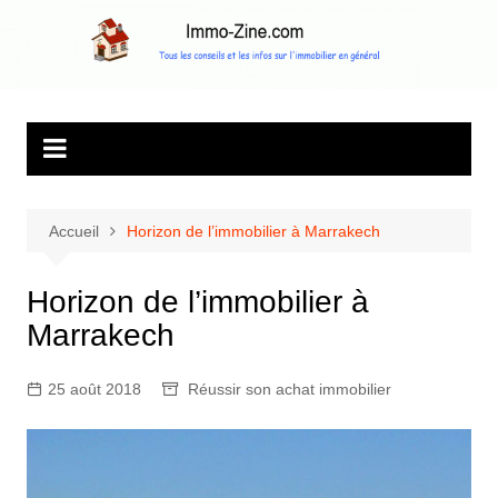
Aller
au
Immo Zine, le
Tous les conseils et les infos sur l'immobilier en général
contenu
magazine
d'information sur
l'immobilier
Accueil
Horizon de l’immobilier à Marrakech
Horizon de l’immobilier à
Marrakech
25 août 2018
Réussir son achat immobilier