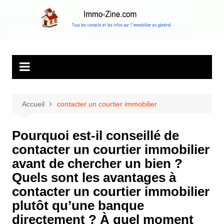
Aller
au
Immo Zine, le
Tous les conseils et les infos sur l'immobilier en général
contenu
magazine
d'information sur
l'immobilier
Accueil
contacter un courtier immobilier
Pourquoi est-il conseillé de
contacter un courtier immobilier
avant de chercher un bien ?
Quels sont les avantages à
contacter un courtier immobilier
plutôt qu’une banque
directement ? À quel moment