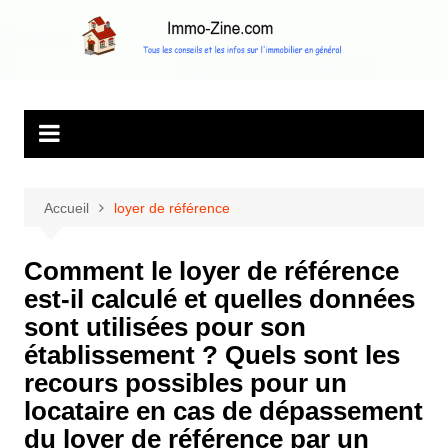
Aller
au
Immo Zine, le
Tous les conseils et les infos sur l'immobilier en général
contenu
magazine
d'information sur
l'immobilier
Accueil
loyer de référence
Comment le loyer de référence
est-il calculé et quelles données
sont utilisées pour son
établissement ? Quels sont les
recours possibles pour un
locataire en cas de dépassement
du loyer de référence par un