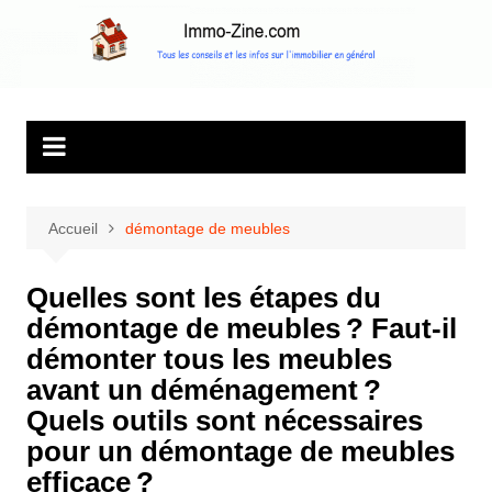
Aller
au
Immo Zine, le
Tous les conseils et les infos sur l'immobilier en général
contenu
magazine
d'information sur
l'immobilier
Accueil
démontage de meubles
Quelles sont les étapes du
démontage de meubles ? Faut-il
démonter tous les meubles
avant un déménagement ?
Quels outils sont nécessaires
pour un démontage de meubles
efficace ?